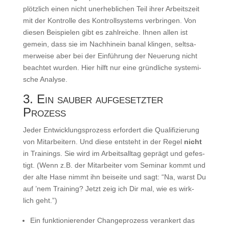
plötz­lich einen nicht uner­heb­li­chen Teil ihrer Arbeits­zeit
mit der Kon­trol­le des Kon­troll­sys­tems ver­brin­gen. Von
die­sen Bei­spie­len gibt es zahl­rei­che. Ihnen allen ist
gemein, dass sie im Nach­hin­ein banal klin­gen, selt­sa­
mer­wei­se aber bei der Ein­füh­rung der Neue­rung nicht
beach­tet wur­den. Hier hilft nur eine gründ­li­che sys­te­mi­
sche Analyse.
3. Ein sauber aufgesetzter
Prozess
Jeder Ent­wick­lungs­pro­zess erfor­dert die Qua­li­fi­zie­rung
von Mit­ar­bei­tern. Und die­se ent­steht in der Regel
nicht
in Trai­nings. Sie wird im Arbeits­all­tag geprägt und gefes­
tigt. (Wenn z.B. der Mit­ar­bei­ter vom Semi­nar kommt und
der alte Hase nimmt ihn bei­sei­te und sagt: “Na, warst Du
auf ’nem Trai­ning? Jetzt zeig ich Dir mal, wie es wirk­
lich geht.”)
Ein funk­tio­nie­ren­der Chan­ge­pro­zess ver­an­kert das