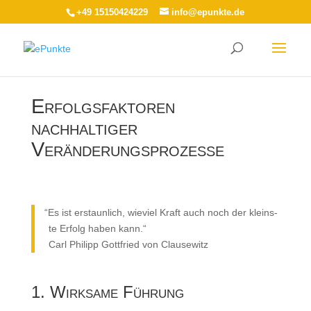
+49 15150424229
info@epunkte.de
Erfolgsfaktoren
nachhaltiger
Veränderungsprozesse
“
Es ist erstaun­lich, wie­viel Kraft auch noch der kleins­
te Erfolg haben kann.“
Carl Phil­ipp Gott­fried von Clausewitz
1. Wirksame Führung