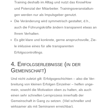
Trai­ning des­halb im All­tag und nutzt das Know­How
und Poten­zi­al der Mit­ar­bei­ter. Trai­nings­ver­an­stal­tun­
gen wer­den nur als Impuls­ge­ber genutzt.
Die Ver­än­de­rung wird sym­me­trisch gestal­tet, d.h.,
auch die Füh­rungs­kräf­te ändern trans­pa­rent etwas an
Ihrem Verhalten.
Es gibt kla­re und kon­kre­te, ger­ne anspruchs­vol­le, Zie­
le inklu­si­ve eines für alle trans­pa­ren­ten
Erfolgscontrollings.
4. Erfolgserlebnisse (in der
Gemeinschaft)
Und nicht zuletzt gilt: Erfolgs­ge­schich­ten – also die Ver­
brei­tung von klei­nen Erfol­gen Ein­zel­ner – hel­fen unge­
mein, sowohl die Moti­va­ti­on oben zu hal­ten, als auch
einen sehr schnel­len Lern­pro­zess inner­halb der
Gemein­schaft in Gang zu set­zen. (Viel schnel­ler und
wirk­sa­mer als mit Semi­na­ren erreichbar).