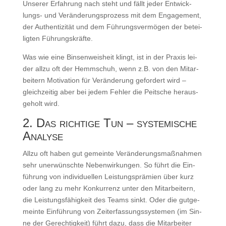
Unse­rer Erfah­rung nach steht und fällt jeder Ent­wick­
lungs- und Ver­än­de­rungs­pro­zess mit dem Enga­ge­ment,
der Authen­ti­zi­tät und dem Füh­rungs­ver­mö­gen der betei­
lig­ten Führungskräfte.
Was wie eine Bin­sen­weis­heit klingt, ist in der Pra­xis lei­
der all­zu oft der Hemm­schuh, wenn z.B. von den Mit­ar­
bei­tern Moti­va­ti­on für Ver­än­de­rung gefor­dert wird –
gleich­zei­tig aber bei jedem Feh­ler die Peit­sche her­aus­
ge­holt wird.
2. Das richtige Tun – systemische
Analyse
All­zu oft haben gut gemein­te Ver­än­de­rungs­maß­nah­men
sehr uner­wünsch­te Neben­wir­kun­gen. So führt die Ein­
füh­rung von indi­vi­du­el­len Leis­tungs­prä­mi­en über kurz
oder lang zu mehr Kon­kur­renz unter den Mit­ar­bei­tern,
die Leis­tungs­fä­hig­keit des Teams sinkt. Oder die gut­ge­
mein­te Ein­füh­rung von Zeit­er­fas­sungs­sys­te­men (im Sin­
ne der Gerech­tig­keit) führt dazu, dass die Mit­ar­bei­ter