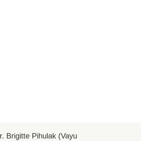
Ein Jahr der
großen
Veränderung
en
r. Brigitte Pihulak (Vayu