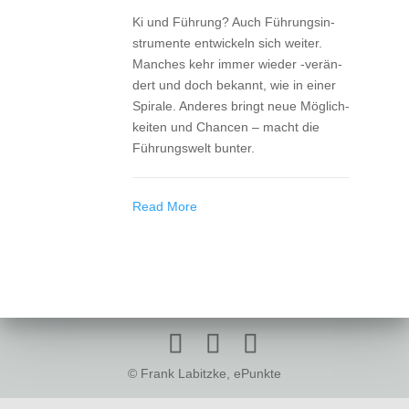
Ki und Füh­rung? Auch Füh­rungs­in­
stru­men­te ent­wi­ckeln sich wei­ter.
Man­ches kehr immer wie­der ‑ver­än­
dert und doch bekannt, wie in einer
Spi­ra­le. Ande­res bringt neue Mög­lich­
kei­ten und Chan­cen – macht die
Füh­rungs­welt bunter.
Read More
© Frank Labitzke, ePunkte